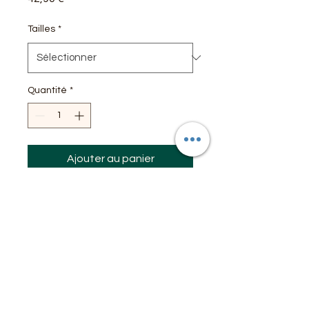
Tailles
*
Quantité
*
Ajouter au panier
Douce et agréable à porter,
cette matière suédée
rehausse, avec charme,
votre tenue vestimentaire.