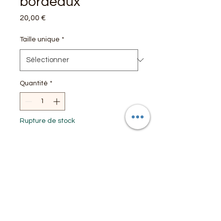
bordeaux
Prix
20,00 €
Taille unique
*
Quantité
*
Rupture de stock
Me notifier lorsque cet article est disponible
T-shirt ample
Taille unique 38/42
Matière : coton