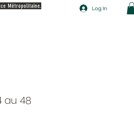
nce Métropolitaine.
Log In
4 au 48