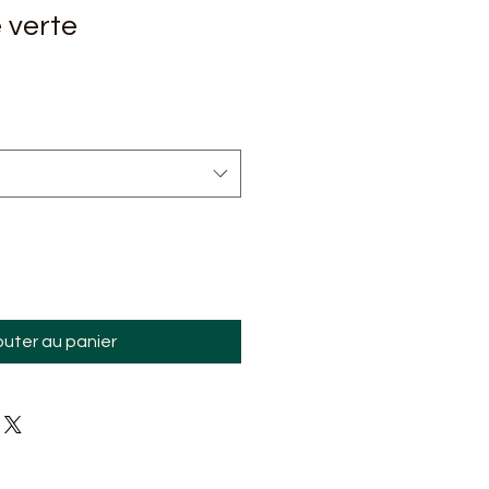
 verte
ix
omotionnel
outer au panier