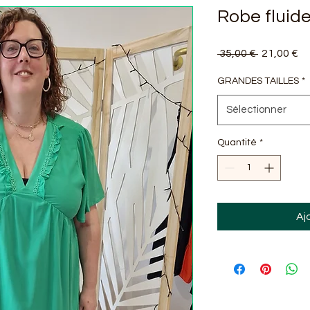
Robe fluide
Prix
Pr
 35,00 € 
21,00 €
original
pr
GRANDES TAILLES
*
Sélectionner
Quantité
*
Aj