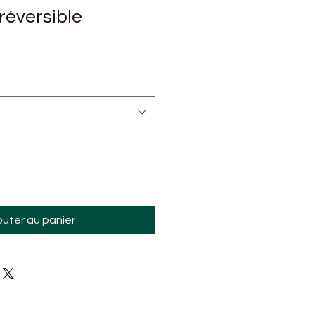
réversible
outer au panier