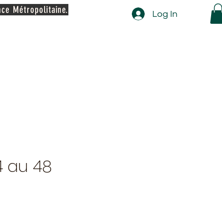
nce Métropolitaine.
Log In
4 au 48