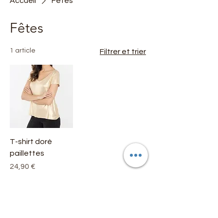
Accueil
Fêtes
Fêtes
1 article
Filtrer et trier
T-shirt doré
paillettes
Prix
24,90 €
Rupture de
stock